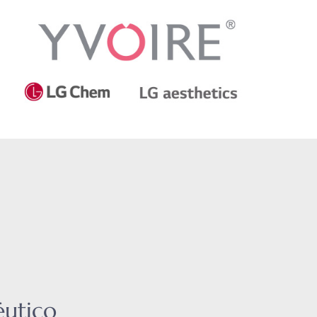
éutico