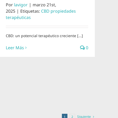
Por
lavigor
|
marzo 21st,
2025
|
Etiquetas:
CBD propiedades
terapéuticas
CBD: un potencial terapéutico creciente [...]
Leer Más
0
Siguiente
1
2