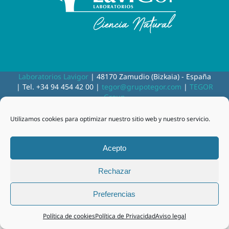
Laboratorios Lavigor
| 48170 Zamudio (Bizkaia) - España
| Tel. +34 94 454 42 00 |
tegor@grupotegor.com
|
TEGOR
Group
Aviso legal
|
Política de cookies
|
Política de privacidad
|
Política de privacidad RRSS
|
Política de Calidad
Utilizamos cookies para optimizar nuestro sitio web y nuestro servicio.
Acepto
Facebook
Instagram
Rechazar
Preferencias
Política de cookies
Política de Privacidad
Aviso legal