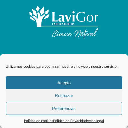
Laboratorios Lavigor
| 48170 Zamudio (Bizkaia) - España
Utilizamos cookies para optimizar nuestro sitio web y nuestro servicio.
| Tel. +34 94 454 42 00 |
tegor@grupotegor.com
|
TEGOR
Group
Aviso legal
|
Política de cookies
|
Política de privacidad
|
Acepto
Política de privacidad RRSS
|
Política de Calidad
Rechazar
Facebook
Instagram
Preferencias
Política de cookies
Política de Privacidad
Aviso legal