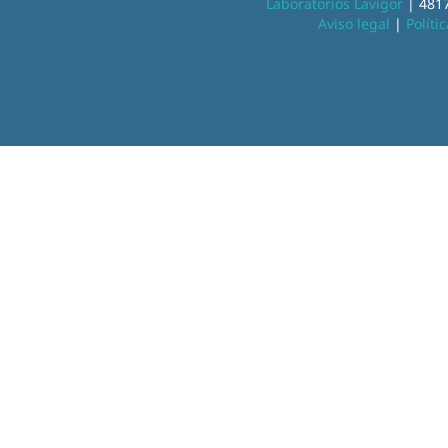
Laboratorios Lavigor
| 4817
Aviso legal
|
Políti