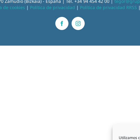
0 Zamudio (Bizkaia) - España | Tel. +34 94 454 42 00 |
tegor@grup
ca de cookies
|
Política de privacidad
|
Política de privacidad RRSS
Facebook
Instagram
Utilizamos c