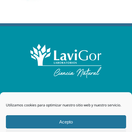
Laboratorios Lavigor
| 48170 Zamudio (Bizkaia) - España
Utilizamos cookies para optimizar nuestro sitio web y nuestro servicio.
| Tel. +34 94 454 42 00 |
tegor@grupotegor.com
|
TEGOR
Group
Aviso legal
|
Política de cookies
|
Política de privacidad
|
Acepto
Política de privacidad RRSS
|
Política de Calidad