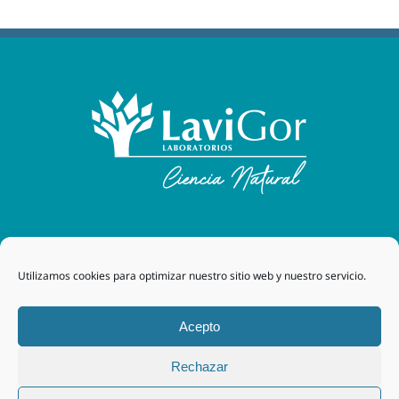
Laboratorios Lavigor
| 48170 Zamudio (Bizkaia) - España
Utilizamos cookies para optimizar nuestro sitio web y nuestro servicio.
| Tel. +34 94 454 42 00 |
tegor@grupotegor.com
|
TEGOR
Group
Aviso legal
|
Política de cookies
|
Política de privacidad
|
Acepto
Política de privacidad RRSS
|
Política de Calidad
Rechazar