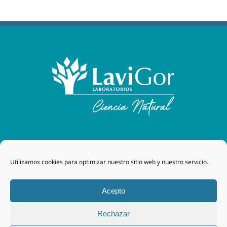
Laboratorios Lavigor
| 48170 Zamudio (Bizkaia) - España
Utilizamos cookies para optimizar nuestro sitio web y nuestro servicio.
| Tel. +34 94 454 42 00 |
tegor@grupotegor.com
|
TEGOR
Group
Aviso legal
|
Política de cookies
|
Política de privacidad
|
Acepto
Política de privacidad RRSS
|
Política de Calidad
Rechazar