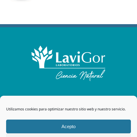
Laboratorios Lavigor
| 48170 Zamudio (Bizkaia) - España
Utilizamos cookies para optimizar nuestro sitio web y nuestro servicio.
| Tel. +34 94 454 42 00 |
tegor@grupotegor.com
|
TEGOR
Group
Aviso legal
|
Política de cookies
|
Política de privacidad
|
Acepto
Política de privacidad RRSS
|
Política de Calidad