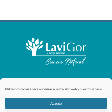
Laboratorios Lavigor
| 48170 Zamudio (Bizkaia) - España
Utilizamos cookies para optimizar nuestro sitio web y nuestro servicio.
| Tel. +34 94 454 42 00 |
tegor@grupotegor.com
|
TEGOR
Group
Aviso legal
|
Política de cookies
|
Política de privacidad
|
Acepto
Política de privacidad RRSS
|
Política de Calidad