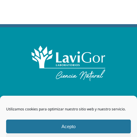
Laboratorios Lavigor
| 48170 Zamudio (Bizkaia) - España
Utilizamos cookies para optimizar nuestro sitio web y nuestro servicio.
| Tel. +34 94 454 42 00 |
tegor@grupotegor.com
|
TEGOR
Group
Aviso legal
|
Política de cookies
|
Política de privacidad
|
Acepto
Política de privacidad RRSS
|
Política de Calidad