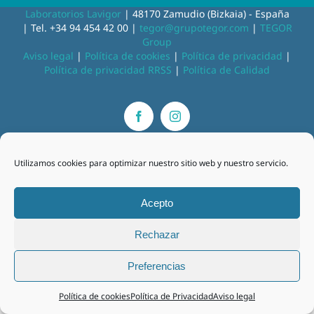
Laboratorios Lavigor
| 48170 Zamudio (Bizkaia) - España
| Tel. +34 94 454 42 00 |
tegor@grupotegor.com
|
TEGOR
Group
Aviso legal
|
Política de cookies
|
Política de privacidad
|
Política de privacidad RRSS
|
Política de Calidad
Facebook
Instagram
Utilizamos cookies para optimizar nuestro sitio web y nuestro servicio.
Acepto
Rechazar
Preferencias
Política de cookies
Política de Privacidad
Aviso legal