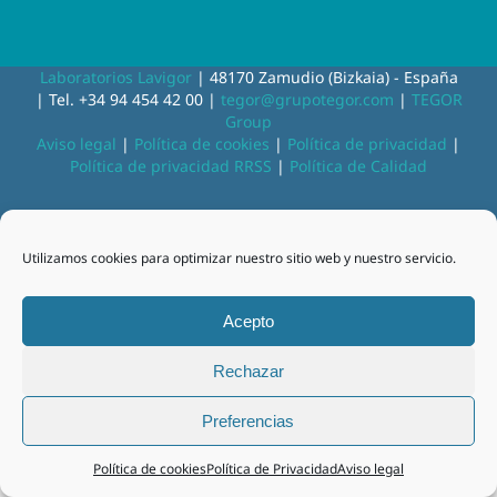
Laboratorios Lavigor
| 48170 Zamudio (Bizkaia) - España
| Tel. +34 94 454 42 00 |
tegor@grupotegor.com
|
TEGOR
Group
Aviso legal
|
Política de cookies
|
Política de privacidad
|
Política de privacidad RRSS
|
Política de Calidad
Facebook
Instagram
Utilizamos cookies para optimizar nuestro sitio web y nuestro servicio.
Acepto
Rechazar
Preferencias
Política de cookies
Política de Privacidad
Aviso legal