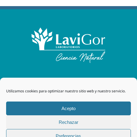
Laboratorios Lavigor
| 48170 Zamudio (Bizkaia) - España
Utilizamos cookies para optimizar nuestro sitio web y nuestro servicio.
| Tel. +34 94 454 42 00 |
tegor@grupotegor.com
|
TEGOR
Group
Aviso legal
|
Política de cookies
|
Política de privacidad
|
Acepto
Política de privacidad RRSS
|
Política de Calidad
Rechazar
Facebook
Instagram
Preferencias