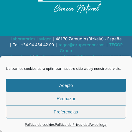
Laboratorios Lavigor
| 48170 Zamudio (Bizkaia) - España
| Tel. +34 94 454 42 00 |
tegor@grupotegor.com
|
TEGOR
Group
Aviso legal
|
Política de cookies
|
Política de privacidad
|
Política de privacidad RRSS
|
Política de Calidad
Utilizamos cookies para optimizar nuestro sitio web y nuestro servicio.
Facebook
Instagram
Acepto
Rechazar
Preferencias
Política de cookies
Política de Privacidad
Aviso legal