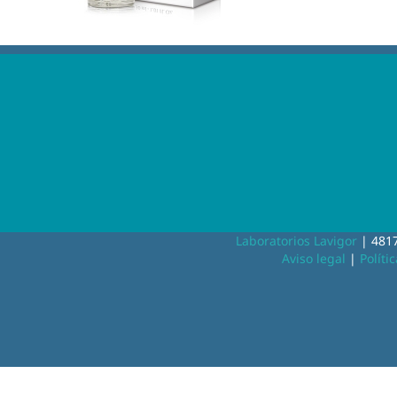
Laboratorios Lavigor
| 4817
Aviso legal
|
Políti