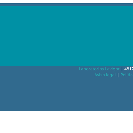
Laboratorios Lavigor
| 4817
Aviso legal
|
Políti