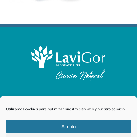
Laboratorios Lavigor
| 48170 Zamudio (Bizkaia) - España
Utilizamos cookies para optimizar nuestro sitio web y nuestro servicio.
| Tel. +34 94 454 42 00 |
tegor@grupotegor.com
|
TEGOR
Group
Aviso legal
|
Política de cookies
|
Política de privacidad
|
Acepto
Política de privacidad RRSS
|
Política de Calidad