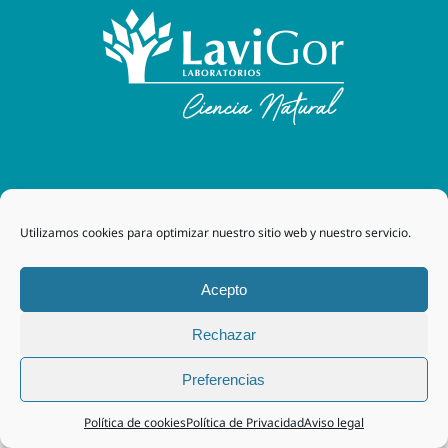
Laboratorios Lavigor
| 48170 Zamudio (Bizkaia) - España
| Tel. +34 94 454 42 00 |
tegor@grupotegor.com
|
TEGOR
Utilizamos cookies para optimizar nuestro sitio web y nuestro servicio.
Group
Aviso legal
|
Política de cookies
|
Política de privacidad
|
Política de privacidad RRSS
|
Política de Calidad
Acepto
Rechazar
Facebook
Instagram
Preferencias
Política de cookies
Política de Privacidad
Aviso legal