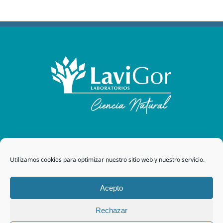
Laboratorios Lavigor
| 48170 Zamudio (Bizkaia) - España
Utilizamos cookies para optimizar nuestro sitio web y nuestro servicio.
| Tel. +34 94 454 42 00 |
tegor@grupotegor.com
|
TEGOR
Group
Aviso legal
|
Política de cookies
|
Política de privacidad
|
Acepto
Política de privacidad RRSS
|
Política de Calidad
Rechazar