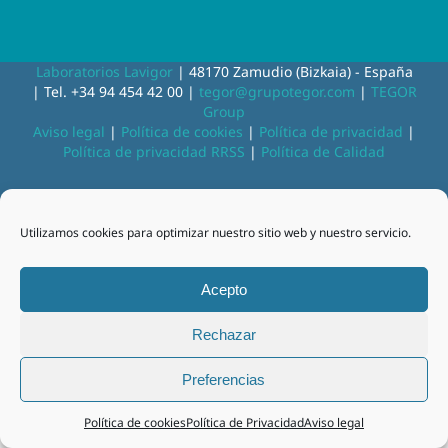
Laboratorios Lavigor
| 48170 Zamudio (Bizkaia) - España
| Tel. +34 94 454 42 00 |
tegor@grupotegor.com
|
TEGOR
Group
Aviso legal
|
Política de cookies
|
Política de privacidad
|
Política de privacidad RRSS
|
Política de Calidad
Facebook
Instagram
Utilizamos cookies para optimizar nuestro sitio web y nuestro servicio.
Acepto
Rechazar
Preferencias
Política de cookies
Política de Privacidad
Aviso legal