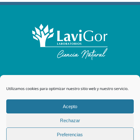
Laboratorios Lavigor
| 48170 Zamudio (Bizkaia) - España
Utilizamos cookies para optimizar nuestro sitio web y nuestro servicio.
| Tel. +34 94 454 42 00 |
tegor@grupotegor.com
|
TEGOR
Group
Aviso legal
|
Política de cookies
|
Política de privacidad
|
Acepto
Política de privacidad RRSS
|
Política de Calidad
Rechazar
Facebook
Instagram
Preferencias