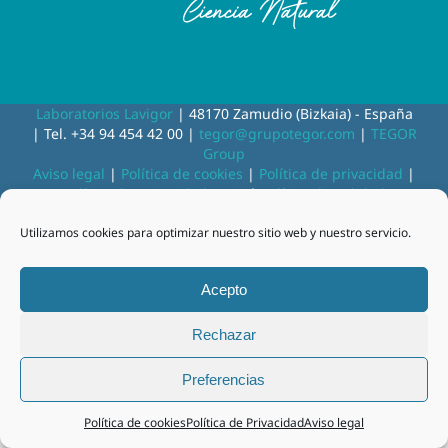
Laboratorios Lavigor
| 48170 Zamudio (Bizkaia) - España
| Tel. +34 94 454 42 00 |
tegor@grupotegor.com
|
TEGOR
Group
Aviso legal
|
Política de cookies
|
Política de privacidad
|
Política de privacidad RRSS
|
Política de Calidad
Utilizamos cookies para optimizar nuestro sitio web y nuestro servicio.
Facebook
Instagram
Acepto
Rechazar
Preferencias
Política de cookies
Política de Privacidad
Aviso legal