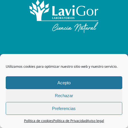
Laboratorios Lavigor
| 48170 Zamudio (Bizkaia) - España
| Tel. +34 94 454 42 00 |
tegor@grupotegor.com
|
TEGOR
Utilizamos cookies para optimizar nuestro sitio web y nuestro servicio.
Group
Aviso legal
|
Política de cookies
|
Política de privacidad
|
Política de privacidad RRSS
|
Política de Calidad
Acepto
Rechazar
Facebook
Instagram
Preferencias
Política de cookies
Política de Privacidad
Aviso legal