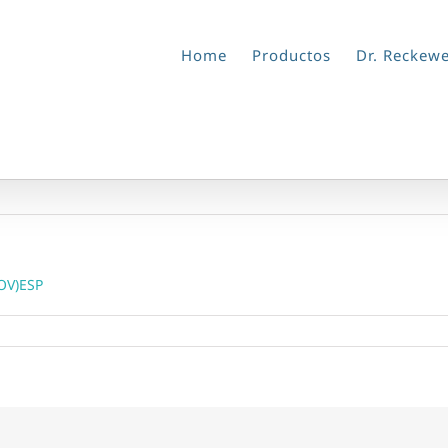
Home
Productos
Dr. Reckew
OV)ESP