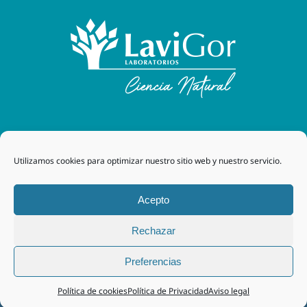
Laboratorios Lavigor
| 48170 Zamudio (Bizkaia) - España
Utilizamos cookies para optimizar nuestro sitio web y nuestro servicio.
| Tel. +34 94 454 42 00 |
tegor@grupotegor.com
|
TEGOR
Group
Aviso legal
|
Política de cookies
|
Política de privacidad
|
Acepto
Política de privacidad RRSS
|
Política de Calidad
Rechazar
Facebook
Instagram
Preferencias
Política de cookies
Política de Privacidad
Aviso legal