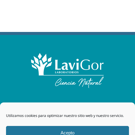
Laboratorios Lavigor
| 48170 Zamudio (Bizkaia) - España
Utilizamos cookies para optimizar nuestro sitio web y nuestro servicio.
| Tel. +34 94 454 42 00 |
tegor@grupotegor.com
|
TEGOR
Group
Aviso legal
|
Política de cookies
|
Política de privacidad
|
Acepto