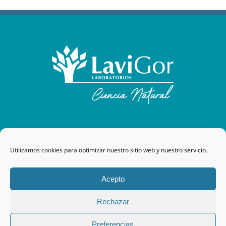
Laboratorios Lavigor
| 48170 Zamudio (Bizkaia) - España
Utilizamos cookies para optimizar nuestro sitio web y nuestro servicio.
| Tel. +34 94 454 42 00 |
tegor@grupotegor.com
|
TEGOR
Group
Aviso legal
|
Política de cookies
|
Política de privacidad
|
Acepto
Política de privacidad RRSS
|
Política de Calidad
Rechazar
Facebook
Instagram
Preferencias