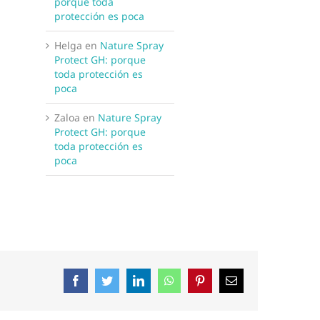
porque toda
protección es poca
Helga
en
Nature Spray
Protect GH: porque
toda protección es
poca
Zaloa
en
Nature Spray
Protect GH: porque
toda protección es
poca
Facebook
Twitter
LinkedIn
WhatsApp
Pinterest
Correo
electrónico