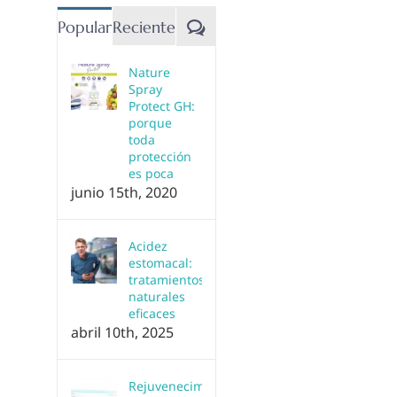
Comentarios
Popular
Reciente
Nature
Spray
Protect GH:
porque
toda
protección
es poca
junio 15th, 2020
Acidez
estomacal:
tratamientos
naturales
eficaces
abril 10th, 2025
Rejuvenecimiento