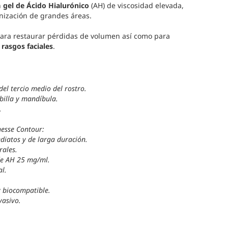
n
gel de Ácido Hialurónico
(AH) de viscosidad elevada,
nización de grandes áreas.
para restaurar pérdidas de volumen así como para
rasgos faciales
.
del tercio medio del rostro.
billa y mandíbula.
.
nesse Contour:
diatos y de larga duración.
rales.
de AH 25 mg/ml.
l.
 biocompatible.
vasivo.