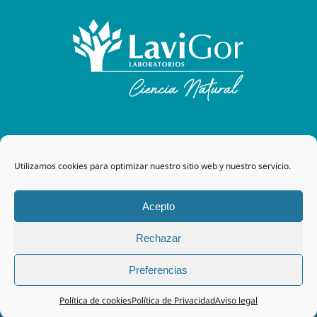
Laboratorios Lavigor
| 48170 Zamudio (Bizkaia) - España
Utilizamos cookies para optimizar nuestro sitio web y nuestro servicio.
| Tel. +34 94 454 42 00 |
tegor@grupotegor.com
|
TEGOR
Group
Aviso legal
|
Política de cookies
|
Política de privacidad
|
Acepto
Política de privacidad RRSS
|
Política de Calidad
Rechazar
Facebook
Instagram
Preferencias
Política de cookies
Política de Privacidad
Aviso legal